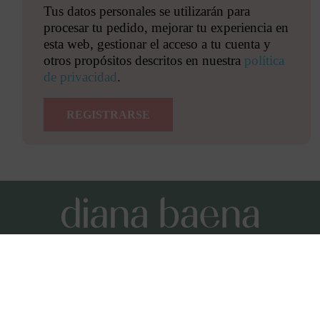
Tus datos personales se utilizarán para
procesar tu pedido, mejorar tu experiencia en
esta web, gestionar el acceso a tu cuenta y
otros propósitos descritos en nuestra
política
de privacidad
.
REGISTRARSE
Condiciones y términos de uso
Aviso Legal
Política de privacidad
Política de cookies
Como afiliada de Amazon, obtengo ingresos por las
compras adscritas que cumplan los requisitos.