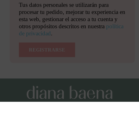
Tus datos personales se utilizarán para
procesar tu pedido, mejorar tu experiencia en
esta web, gestionar el acceso a tu cuenta y
otros propósitos descritos en nuestra
política
de privacidad
.
REGISTRARSE
Condiciones y términos de uso
Aviso Legal
Política de privacidad
Política de cookies
Como afiliada de Amazon, obtengo ingresos por las
compras adscritas que cumplan los requisitos.