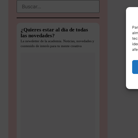
Par
¿Quieres estar al día de todas
alm
las novedades?
tec
La newsletter de la academia. Noticias, novedades y
ide
contenido de interés para tu mente creativa
afe
Ini