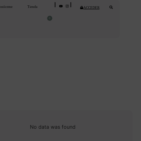
onóceme
Tienda
ACCEDER
0
No data was found