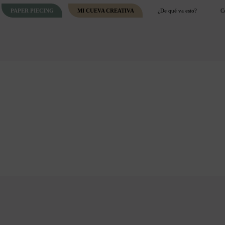
PAPER PIECING
MI CUEVA CREATIVA
¿De qué va esto?
C