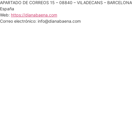
APARTADO DE CORREOS 15 – 08840 – VILADECANS – BARCELONA
España
Web:
https://dianabaena.com
Correo electrónico:
info@
dianabaena.com
Esta política de cookies se ha sincronizado con
cookiedatabase.org
el 6 de noviembre de 2024.
Condiciones y términos de uso
Aviso Legal
Política de privacidad
Política de cookies
Como afiliada de Amazon, obtengo ingresos por las
compras adscritas que cumplan los requisitos.