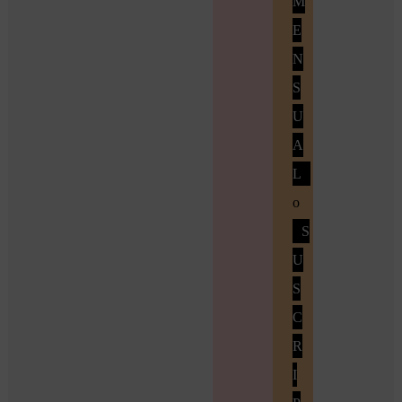
M
E
N
S
U
A
L
o
S
U
S
C
R
I