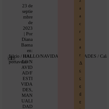
z
23 de
a
septie
a
mbre
de
c
2023
r
| Por
Diana
e
Baena
a
en:
r
Inicio
/
HAL
HALLO/NAVIDAD/FESTIVIDADES
/ Cala
portavelas
LO/N
A
AVID
c
AD/F
ESTI
c
VIDA
e
DES
,
d
MAN
UALI
e
DAD