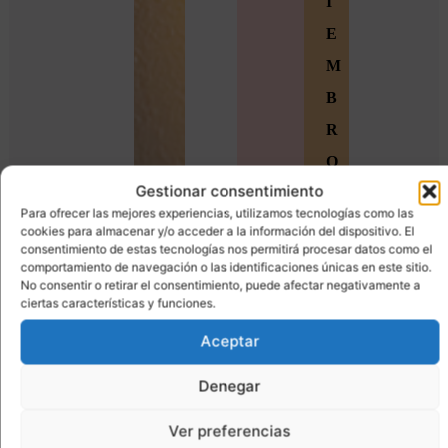
I
E
M
B
R
O
Gestionar consentimiento
S
Para ofrecer las mejores experiencias, utilizamos tecnologías como las
Ú
cookies para almacenar y/o acceder a la información del dispositivo. El
consentimiento de estas tecnologías nos permitirá procesar datos como el
n
comportamiento de navegación o las identificaciones únicas en este sitio.
No consentir o retirar el consentimiento, puede afectar negativamente a
e
ciertas características y funciones.
t
Aceptar
e
Denegar
a
l
Ver preferencias