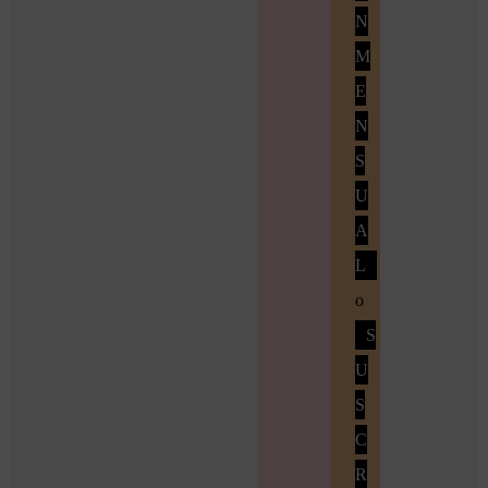
N
M
E
N
S
U
A
L
o
S
U
S
C
R