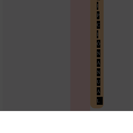
I
P
C
I
Ó
N
A
N
U
A
L