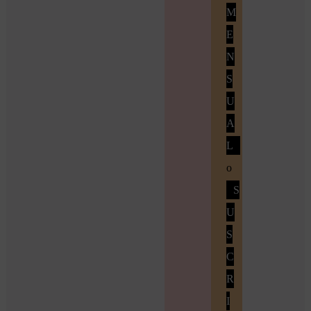
M
E
N
S
U
A
L
o
S
U
S
C
R
I