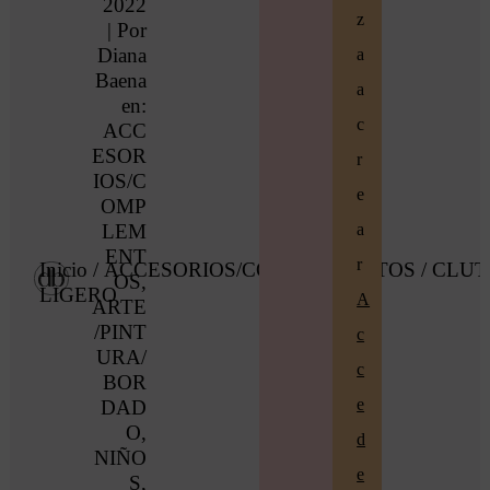
2022
z
| Por
Diana
a
Baena
a
en:
c
ACC
ESOR
r
IOS/C
e
OMP
a
LEM
ENT
r
Inicio
/
ACCESORIOS/COMPLEMENTOS
/ CLU
OS
,
LIGERO
A
ARTE
/PINT
c
URA/
c
BOR
e
DAD
O
,
d
NIÑO
e
S
,