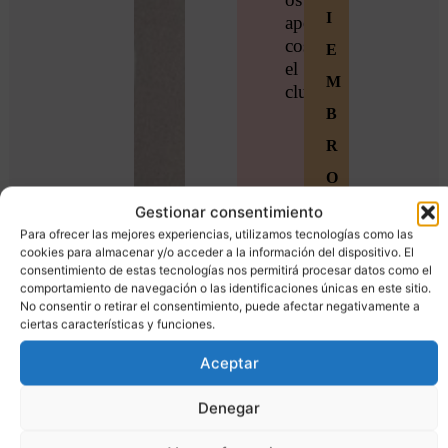
I
apetece
coser
E
el
M
clutch.
B
R
O
S
Gestionar consentimiento
Para ofrecer las mejores experiencias, utilizamos tecnologías como las
Ú
cookies para almacenar y/o acceder a la información del dispositivo. El
consentimiento de estas tecnologías nos permitirá procesar datos como el
n
comportamiento de navegación o las identificaciones únicas en este sitio.
e
No consentir o retirar el consentimiento, puede afectar negativamente a
ciertas características y funciones.
t
Aceptar
e
a
Denegar
l