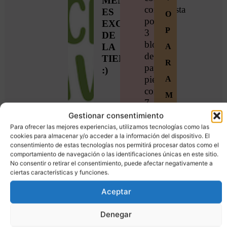
MENSUAL,
compuesta
ES
O
por
EXCLUSIVO
P
3
DE
bloques
LA
A
de
TIENDA
R
paper
:)
piercing
A
con
M
7
I
elementos de
Gestionar consentimiento
temática
Para ofrecer las mejores experiencias, utilizamos tecnologías como las
E
cookies para almacenar y/o acceder a la información del dispositivo. El
primavera,
M
consentimiento de estas tecnologías nos permitirá procesar datos como el
jardinería,
comportamiento de navegación o las identificaciones únicas en este sitio.
naturaleza…
B
No consentir o retirar el consentimiento, puede afectar negativamente a
incluye
ciertas características y funciones.
R
bichitos,
Aceptar
O
flores
y
S
Denegar
otros
Ú