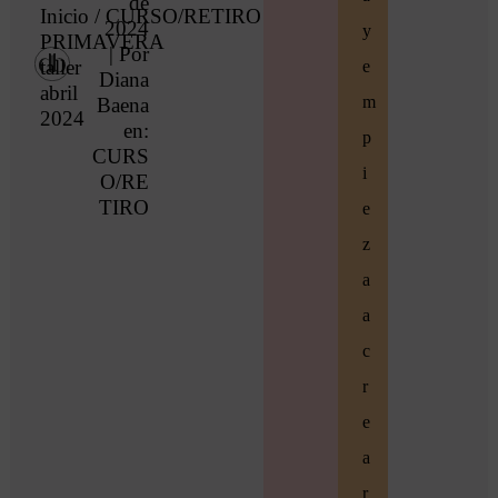
de
Inicio
/
CURSO/RETIRO
/ COLCHA
2024
y
PRIMAVERA
| Por
taller
e
Diana
abril
m
Baena
2024
en:
p
CURS
i
O/RE
TIRO
e
z
a
a
c
r
e
a
r