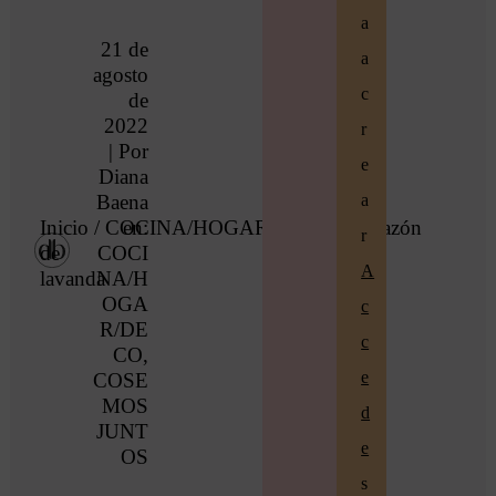
a
21 de
a
agosto
c
de
2022
r
| Por
e
Diana
a
Baena
Inicio
/
COCINA/HOGAR/DECO
en:
/ Corazón
r
de
COCI
A
lavanda
NA/H
OGA
c
R/DE
c
CO
,
e
COSE
MOS
d
JUNT
e
OS
s