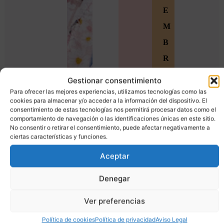
E
M
B
R
O
Gestionar consentimiento
S
Para ofrecer las mejores experiencias, utilizamos tecnologías como las
cookies para almacenar y/o acceder a la información del dispositivo. El
Ú
consentimiento de estas tecnologías nos permitirá procesar datos como el
comportamiento de navegación o las identificaciones únicas en este sitio.
n
No consentir o retirar el consentimiento, puede afectar negativamente a
ciertas características y funciones.
e
t
Aceptar
e
Denegar
a
Ver preferencias
l
a
Política de cookies
Política de privacidad
Aviso Legal