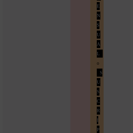
E
N
S
U
A
L
o
S
U
S
C
R
I
P