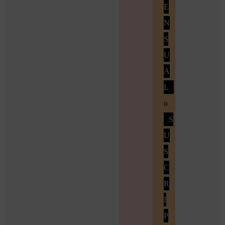
E
N
S
U
A
L
o
S
U
S
C
R
I
P