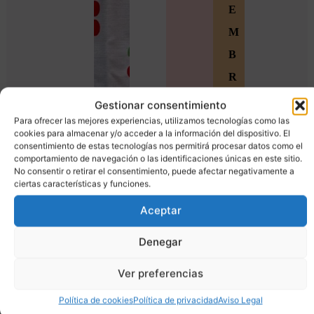
E
M
B
R
O
Gestionar consentimiento
Para ofrecer las mejores experiencias, utilizamos tecnologías como las
S
cookies para almacenar y/o acceder a la información del dispositivo. El
Ú
consentimiento de estas tecnologías nos permitirá procesar datos como el
comportamiento de navegación o las identificaciones únicas en este sitio.
n
No consentir o retirar el consentimiento, puede afectar negativamente a
ciertas características y funciones.
e
Aceptar
t
e
Denegar
a
Ver preferencias
l
Política de cookies
Política de privacidad
Aviso Legal
a