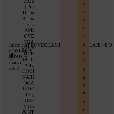
2022
a
| Por
a
Diana
Baena
c
en:
r
APR
OVE
e
CHA
a
Inicio
/
APROVECHAMIENTO/RECICLAJE
/ ECOs
MIEN
COSEMOS
r
TO/R
JUNTOS
ECIC
A
marzo
LAJE
,
2022
c
COCI
NA/H
c
OGA
e
R/DE
d
CO
,
COSE
e
MOS
s
JUNT