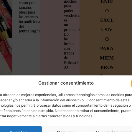
ENID
muchos
como por
para
tamaño,
O
poder
ideal para
venderlos,
las amantes
EXCL
es
incondicionales
un
del
USIV
productazo!
journaling :)
Lo
O
he
hecho
PARA
con
trapos
MIEM
de
Priimark
BROS
:O
Únete a
Gestionar consentimiento
la
a ofrecer las mejores experiencias, utilizamos tecnologías como las cookies par
familia
acenar y/o acceder a la información del dispositivo. El consentimiento de estas
y
nologías nos permitirá procesar datos como el comportamiento de navegación o 
ntificaciones únicas en este sitio. No consentir o retirar el consentimiento, puede
empiez
ctar negativamente a ciertas características y funciones.
a a