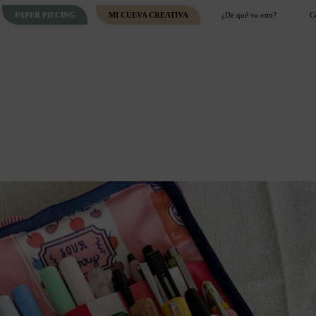
PAPER PIECING
MI CUEVA CREATIVA
¿De qué va esto?
C