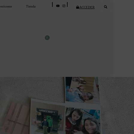
onóceme
Tienda
ACCEDER
0