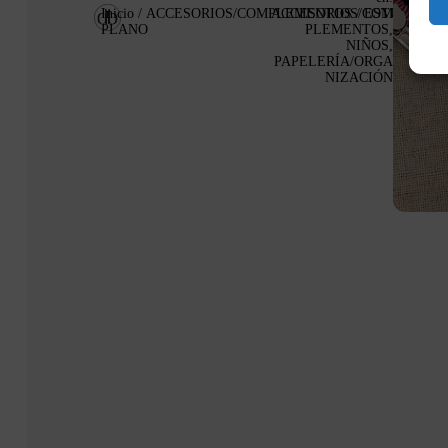
Inicio
/
ACCESORIOS/COMPLEMENTOS
ACCESORIOS/COM
/ ESTUCHE
PLANO
PLEMENTOS
,
NIÑOS
,
PAPELERÍA/ORGA
NIZACIÓN