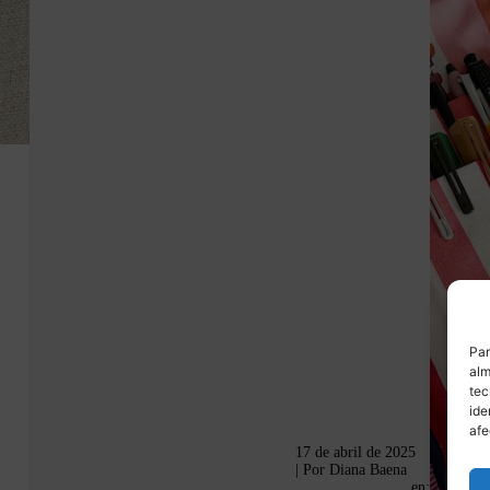
Par
alm
tec
ide
afe
17 de abril de 2025
| Por
Diana Baena
en: