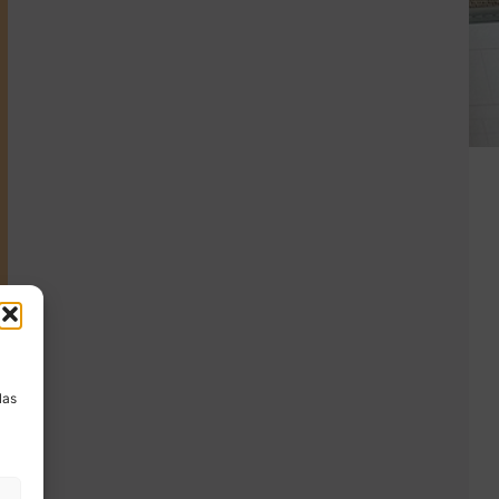
a
las