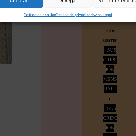
Aceptar
Denegar
Ver preferencias
crear
Accede
Política de cookies
Política de privacidad
Aviso Legal
si ya
estás
suscrito
SUS
CRIPC
IÓN
MENS
UAL
o
SUS
CRIPC
IÓN