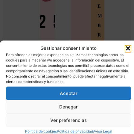
E
M
B
R
O
Gestionar consentimiento
S
Para ofrecer las mejores experiencias, utilizamos tecnologías como las
cookies para almacenar y/o acceder a la información del dispositivo. El
Ú
consentimiento de estas tecnologías nos permitirá procesar datos como el
comportamiento de navegación o las identificaciones únicas en este sitio.
n
No consentir o retirar el consentimiento, puede afectar negativamente a
ciertas características y funciones.
e
t
Aceptar
e
Denegar
a
Ver preferencias
l
a
Política de cookies
Política de privacidad
Aviso Legal