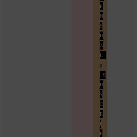
E
N
S
U
A
L
o
S
U
S
C
R
I
P