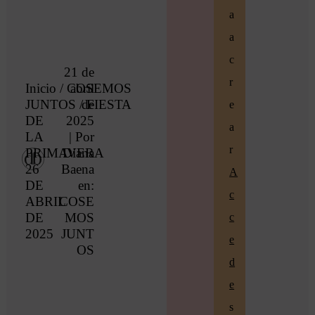
a
a
c
21 de
r
Inicio
/
COSEMOS
abril
JUNTOS
/ FIESTA
de
e
DE
2025
a
LA
| Por
r
PRIMAVERA
Diana
26
Baena
A
DE
en:
c
ABRIL
COSE
DE
MOS
c
2025
JUNT
e
OS
d
e
s