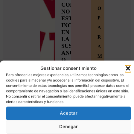
CONTENIDO
O
NO
ESTÁ
P
INCLUIDO
A
EN
R
LA
SUSCRIPCIÓN
A
ANUAL
M
O
I
MENSUAL,
Gestionar consentimiento
ES
Para ofrecer las mejores experiencias, utilizamos tecnologías como las
E
EXCLUSIVO
cookies para almacenar y/o acceder a la información del dispositivo. El
M
consentimiento de estas tecnologías nos permitirá procesar datos como el
DE
comportamiento de navegación o las identificaciones únicas en este sitio.
LA
B
No consentir o retirar el consentimiento, puede afectar negativamente a
TIENDA
ciertas características y funciones.
R
:)
Aceptar
O
S
Denegar
Ú