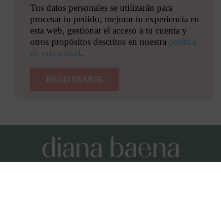
Tus datos personales se utilizarán para
procesar tu pedido, mejorar tu experiencia en
esta web, gestionar el acceso a tu cuenta y
otros propósitos descritos en nuestra
política
de privacidad
.
REGISTRARSE
Condiciones y términos de uso
Aviso Legal
Política de privacidad
Política de cookies
Como afiliada de Amazon, obtengo ingresos por las
compras adscritas que cumplan los requisitos.