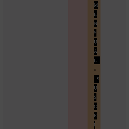
M
E
N
S
U
A
L
o
S
U
S
C
R
I