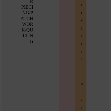
R
s
PIECI
NG/P
i
ATCH
y
WOR
a
K/QU
ILTIN
e
G
s
t
á
s
s
u
s
c
r