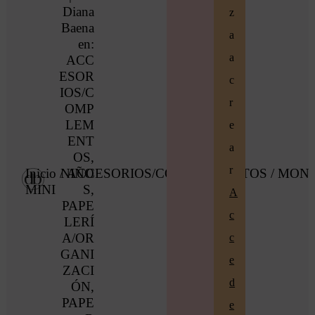
Diana
z
Baena
a
en:
a
ACC
ESOR
c
IOS/C
r
OMP
LEM
e
ENT
a
OS
,
r
Inicio
/
NIÑO
ACCESORIOS/COMPLEMENTOS
/ MON
MINI
S
,
A
PAPE
c
LERÍ
A/OR
c
GANI
e
ZACI
d
ÓN
,
PAPE
e