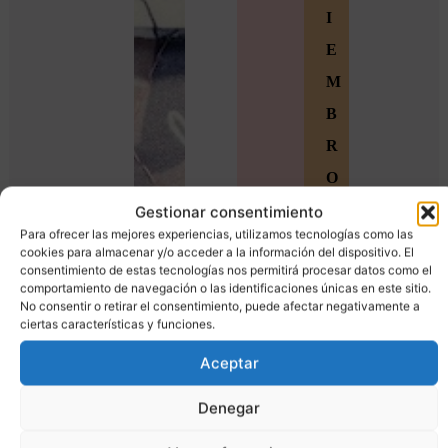
I
E
M
B
R
O
S
Gestionar consentimiento
Para ofrecer las mejores experiencias, utilizamos tecnologías como las
Ú
cookies para almacenar y/o acceder a la información del dispositivo. El
consentimiento de estas tecnologías nos permitirá procesar datos como el
n
comportamiento de navegación o las identificaciones únicas en este sitio.
e
No consentir o retirar el consentimiento, puede afectar negativamente a
ciertas características y funciones.
t
Aceptar
e
a
Denegar
l