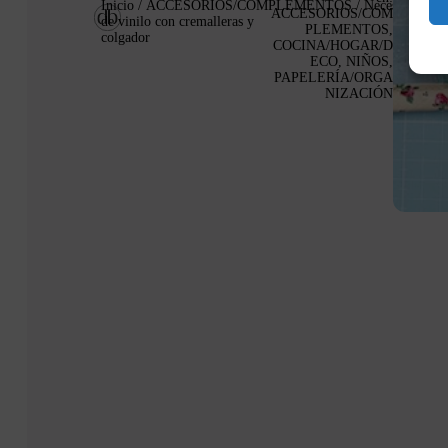
Inicio
/
ACCESORIOS/COMPLEMENTOS
/ Neceser
ACCESORIOS/COM
de vinilo con cremalleras y
PLEMENTOS
,
colgador
COCINA/HOGAR/D
ECO
,
NIÑOS
,
PAPELERÍA/ORGA
NIZACIÓN