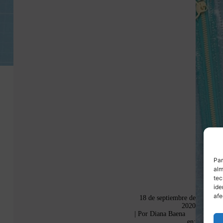
Par
alm
tec
ide
afe
18 de septiembre de
2020
| Por
Diana Baena
en: