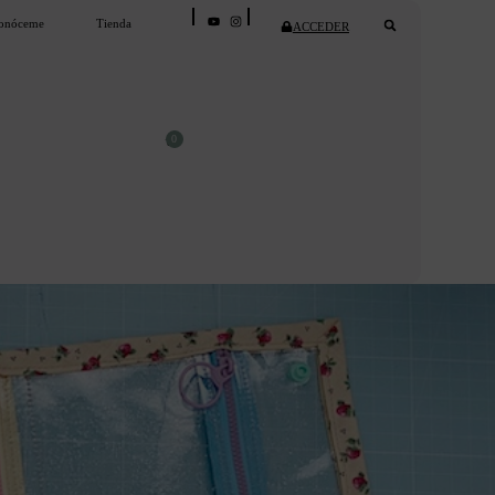
onóceme
Tienda
ACCEDER
0