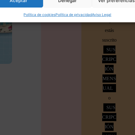
Aceptar
Denegar
Ver preferencias
crear
Accede
Política de cookies
Política de privacidad
Aviso Legal
si ya
estás
suscrito
SUS
CRIPC
IÓN
MENS
UAL
o
SUS
CRIPC
IÓN