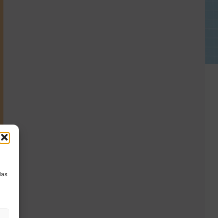
a
las