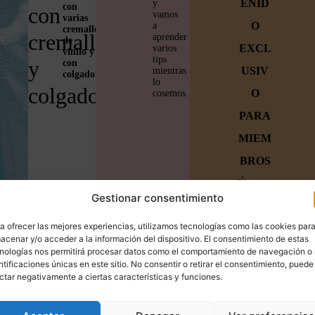
ENID
y
con
con
vamos
varias
O
a
cremalleras,
cremalleras
aprender
de
EXCL
varios
vinilo y
tips
y
con
USIV
mientras
colgador
.
lo
colgador
O
cosemos.
PARA
MIEM
BROS
Únete a
Gestionar consentimiento
la
a ofrecer las mejores experiencias, utilizamos tecnologías como las cookies par
familia
acenar y/o acceder a la información del dispositivo. El consentimiento de estas
y
nologías nos permitirá procesar datos como el comportamiento de navegación o 
ntificaciones únicas en este sitio. No consentir o retirar el consentimiento, puede
empiez
ctar negativamente a ciertas características y funciones.
a a