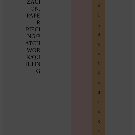
ZACI
s
ÓN
,
PAPE
i
R
y
PIECI
a
NG/P
ATCH
e
WOR
s
K/QU
t
ILTIN
G
á
s
s
u
s
c
r