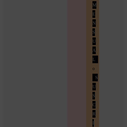
M
E
N
S
U
A
L
o
S
U
S
C
R
I