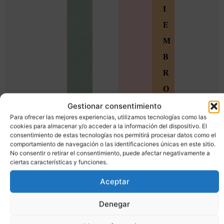
I
E
M
B
R
O
S
Gestionar consentimiento
Para ofrecer las mejores experiencias, utilizamos tecnologías como las
Ú
cookies para almacenar y/o acceder a la información del dispositivo. El
consentimiento de estas tecnologías nos permitirá procesar datos como el
n
comportamiento de navegación o las identificaciones únicas en este sitio.
e
No consentir o retirar el consentimiento, puede afectar negativamente a
ciertas características y funciones.
t
Aceptar
e
a
Denegar
l