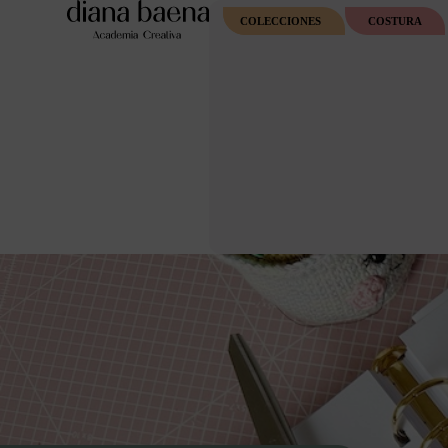
COLECCIONES
COSTURA