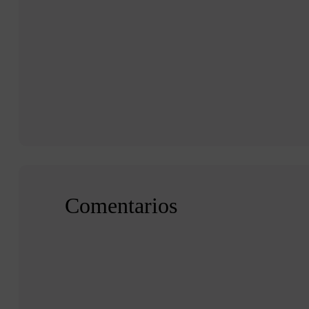
Comentarios