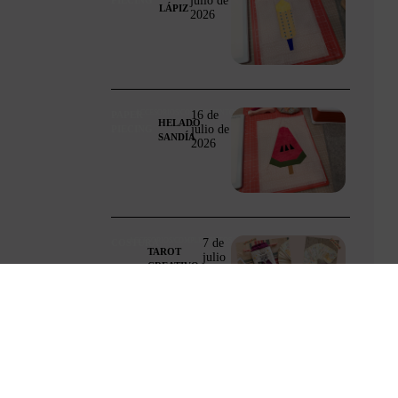
julio de
PIECING
LÁPIZ
2026
16 de
ACCESORIOS/COMPLEMENTOS
PAPER
HELADO
julio de
PIECING
SANDÍA
2026
7 de
ACCESORIOS/COMPLEMENTOS
COSTURA
TAROT
julio
CREATIVO
de
RETO
2026
ANUAL
2026