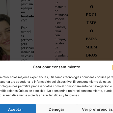
paso a
un
paso: un
O
maniquí
aplique
de
sin
EXCL
mundopaperpiecing.
bordadora
Podéis
????
USIV
usar
paneles,
Este
O
telas
tutorial
con
es
PARA
dibujos,
perfecto
retales
para
MIEM
de
personalizar
otras
infinidad
BROS
prendas…
de cosas
Si
????
Únete a
os
Gestionar consentimiento
gustan
la
los
bloques
a ofrecer las mejores experiencias, utilizamos tecnologías como las cookies par
familia
poned
acenar y/o acceder a la información del dispositivo. El consentimiento de estas
en
nologías nos permitirá procesar datos como el comportamiento de navegación o 
y
la
ntificaciones únicas en este sitio. No consentir o retirar el consentimiento, puede
lupa
ctar negativamente a ciertas características y funciones.
empiez
«paper
piecing»
a a
y os
saldrán
Aceptar
Denegar
Ver preferencias
crear
varios.