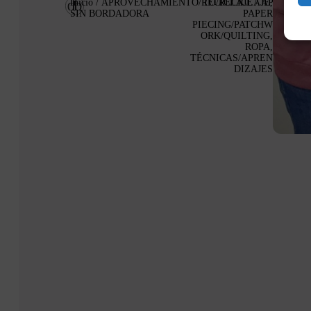
Inicio
/
APROVECHAMIENTO/RECICLAJE
TO/RECICLAJE
/ APLIQUE
,
SIN BORDADORA
PAPER
PIECING/PATCHW
ORK/QUILTING
,
ROPA
,
TÉCNICAS/APREN
DIZAJES