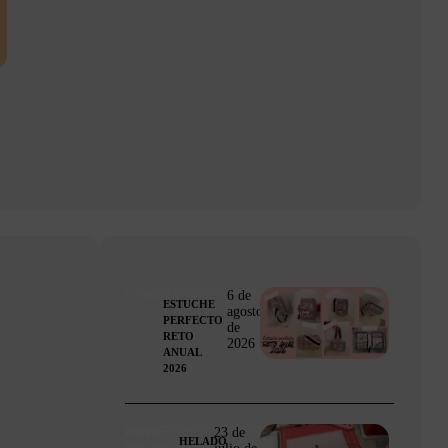
6 de
ACCESORIOS/COMPLEMENTOS
COSTURA
ESTUCHE
agosto
PERFECTO
de
RETO
2026
ANUAL
2026
23 de
ACCESORIOS/COMPLEMENTOS
PAPER
HELADO