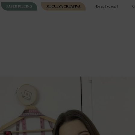
PAPER PIECING
MI CUEVA CREATIVA
¿De qué va esto?
C