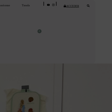
onóceme
Tienda
ACCEDER
0