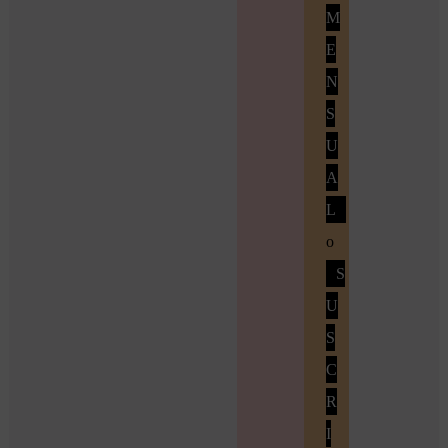
M
E
N
S
U
A
L
o
S
U
S
C
R
I