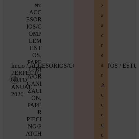
en:
z
ACC
a
ESOR
a
IOS/C
OMP
c
LEM
r
ENT
OS
,
e
PAPE
a
Inicio
/
ACCESORIOS/COMPLEMENTOS
/ EST
LERÍ
PERFECTO
r
A/OR
RETO
GANI
A
ANUAL
ZACI
2026
c
ÓN
,
PAPE
c
R
e
PIECI
d
NG/P
ATCH
e