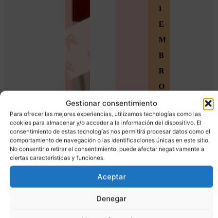
I
E
M
B
R
O
S
Gestionar consentimiento
Para ofrecer las mejores experiencias, utilizamos tecnologías como las
Ú
cookies para almacenar y/o acceder a la información del dispositivo. El
consentimiento de estas tecnologías nos permitirá procesar datos como el
n
comportamiento de navegación o las identificaciones únicas en este sitio.
e
No consentir o retirar el consentimiento, puede afectar negativamente a
ciertas características y funciones.
t
Aceptar
e
a
Denegar
l