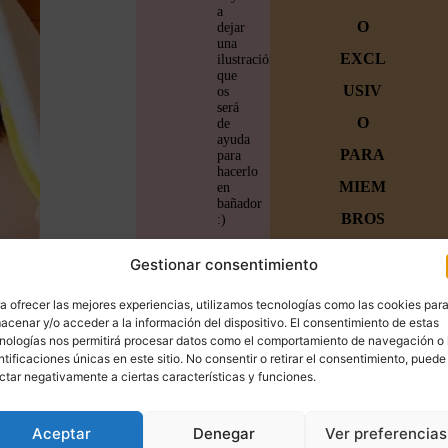
a
O
dejar
una
EXCL
ilustración
que
USIV
os
será
O
de
ayuda
PARA
para
hacerlo
MIEM
en
bañador
BROS
:)
Únete a
Gestionar consentimiento
la
a ofrecer las mejores experiencias, utilizamos tecnologías como las cookies par
familia
acenar y/o acceder a la información del dispositivo. El consentimiento de estas
nologías nos permitirá procesar datos como el comportamiento de navegación o 
y
ntificaciones únicas en este sitio. No consentir o retirar el consentimiento, puede
ctar negativamente a ciertas características y funciones.
empiez
a a
Aceptar
Denegar
Ver preferencias
crear