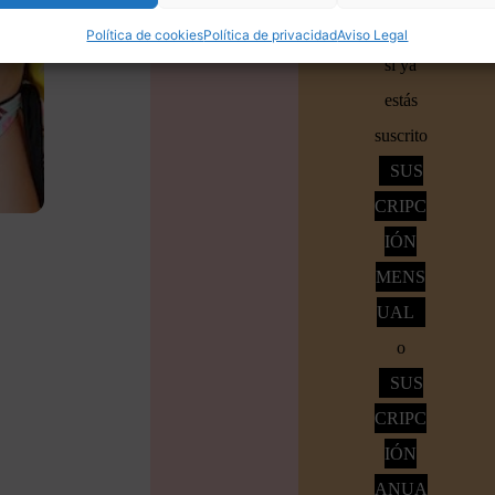
Accede
Política de cookies
Política de privacidad
Aviso Legal
si ya
estás
suscrito
SUS
CRIPC
IÓN
MENS
UAL
o
SUS
CRIPC
IÓN
ANUA