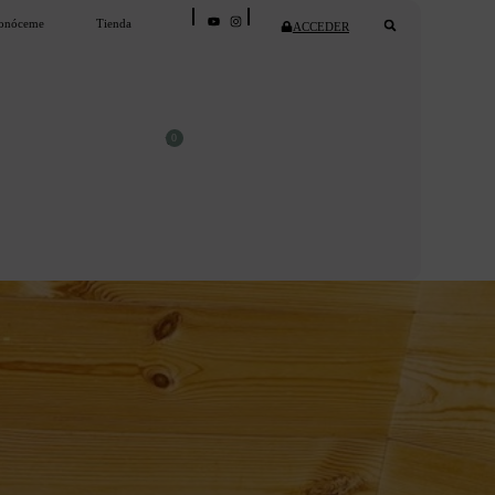
onóceme
Tienda
ACCEDER
0