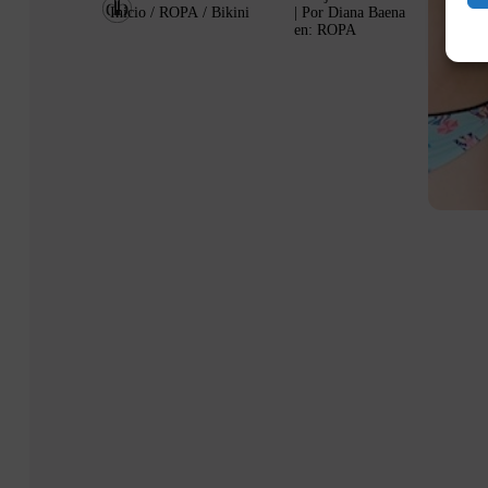
Inicio
/
ROPA
/ Bikini
| Por
Diana Baena
en:
ROPA