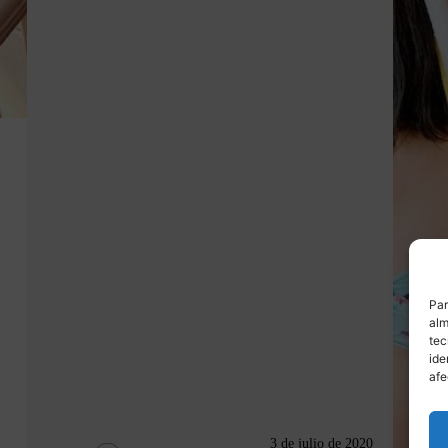
Par
alm
tec
ide
afe
3 de julio de 2020