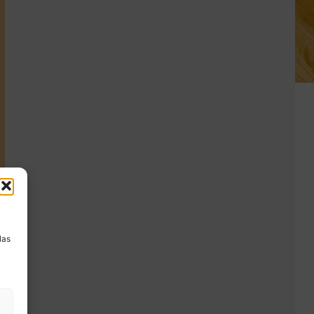
a
las