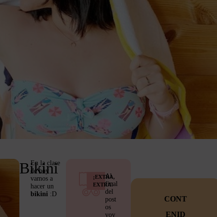
En la clase
Bikini
de hoy
Al
¡EXTRA,
vamos a
final
EXTRA!
hacer un
del
bikini
:D
CONT
post
os
ENID
voy