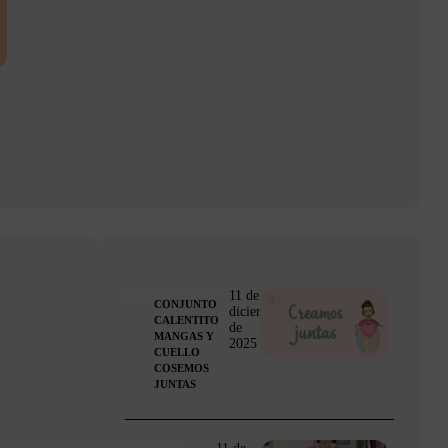
11 de
ACCESORIOS/COMPLEMENTOS
COSTURA
CONJUNTO
diciembre
CALENTITO
de
MANGAS Y
2025
CUELLO
COSEMOS
JUNTAS
11 de
ROPA
COSTURA