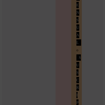
E
N
S
U
A
L
o
S
U
S
C
R
I
P