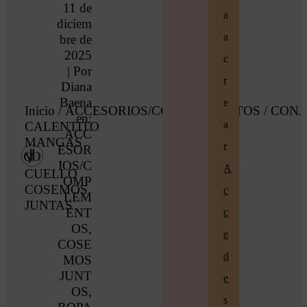
11 de
a
diciem
a
bre de
2025
c
| Por
r
Diana
Baena
e
Inicio
/
ACCESORIOS/COMPLEMENTOS
/ CON
en:
a
CALENTITO
ACC
MANGAS
r
ESOR
Y
IOS/C
A
CUELLO
OMP
COSEMOS
c
LEM
JUNTAS
ENT
c
OS
,
e
COSE
d
MOS
JUNT
e
OS
,
s