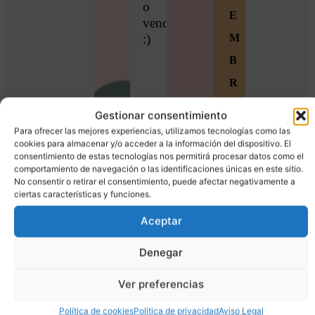
o
E
vender
:)
M
B
R
O
Gestionar consentimiento
S
Para ofrecer las mejores experiencias, utilizamos tecnologías como las
cookies para almacenar y/o acceder a la información del dispositivo. El
Ú
consentimiento de estas tecnologías nos permitirá procesar datos como el
comportamiento de navegación o las identificaciones únicas en este sitio.
n
No consentir o retirar el consentimiento, puede afectar negativamente a
ciertas características y funciones.
e
t
Aceptar
e
Denegar
a
Ver preferencias
l
a
Política de cookies
Política de privacidad
Aviso Legal