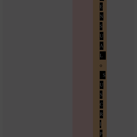
E
N
S
U
A
L
o
S
U
S
C
R
I
P