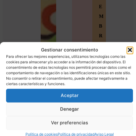
E
M
B
R
O
Gestionar consentimiento
S
Para ofrecer las mejores experiencias, utilizamos tecnologías como las
cookies para almacenar y/o acceder a la información del dispositivo. El
Ú
consentimiento de estas tecnologías nos permitirá procesar datos como el
comportamiento de navegación o las identificaciones únicas en este sitio.
n
No consentir o retirar el consentimiento, puede afectar negativamente a
ciertas características y funciones.
e
t
Aceptar
e
Denegar
a
Ver preferencias
l
a
Política de cookies
Política de privacidad
Aviso Legal