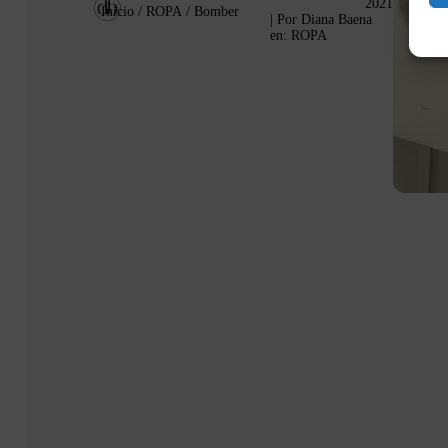
2021
Inicio
/
ROPA
/ Bomber
| Por
Diana Baena
en:
ROPA