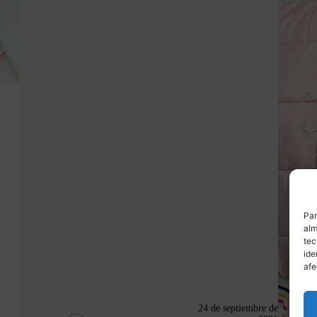
Par
alm
tec
ide
afe
24 de septiembre de