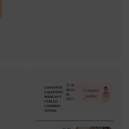
11 de
ACCESORIOS/COMPLEMENTOS
COSTURA
CONJUNTO
diciembre
CALENTITO
de
MANGAS Y
2025
CUELLO
COSEMOS
JUNTAS
11 de
ROPA
COSTURA