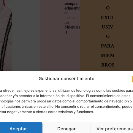
siempre
O
echaremos
de
EXCL
menos
los
USIV
Milenials
;)
O
PARA
MIEM
BROS
Únete a
Gestionar consentimiento
la
a ofrecer las mejores experiencias, utilizamos tecnologías como las cookies par
familia
acenar y/o acceder a la información del dispositivo. El consentimiento de estas
nologías nos permitirá procesar datos como el comportamiento de navegación o 
y
ntificaciones únicas en este sitio. No consentir o retirar el consentimiento, puede
ctar negativamente a ciertas características y funciones.
empiez
a a
Aceptar
Denegar
Ver preferencias
crear