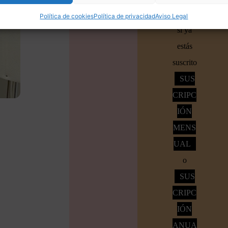
Accede
Política de cookies
Política de privacidad
Aviso Legal
si ya
estás
suscrito
SUS
CRIPC
IÓN
MENS
UAL
o
SUS
CRIPC
IÓN
ANUA