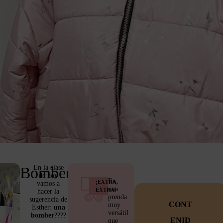
En la clase
Bomber
de hoy
Es
¡EXTRA,
vamos a
una
EXTRA!
hacer la
prenda
sugerencia de
CONT
muy
Esther:
una
versátil
bomber
????
ENID
que