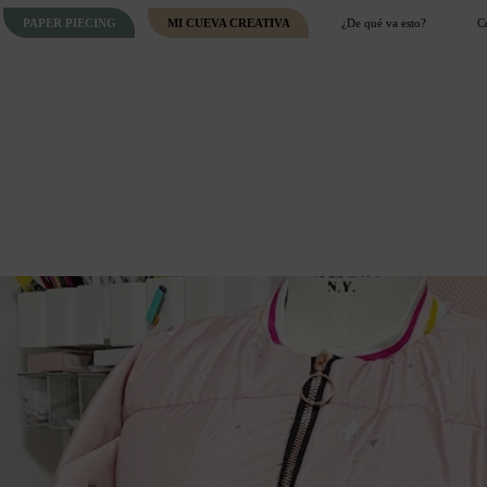
PAPER PIECING
MI CUEVA CREATIVA
¿De qué va esto?
C