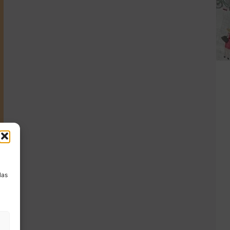
a
las