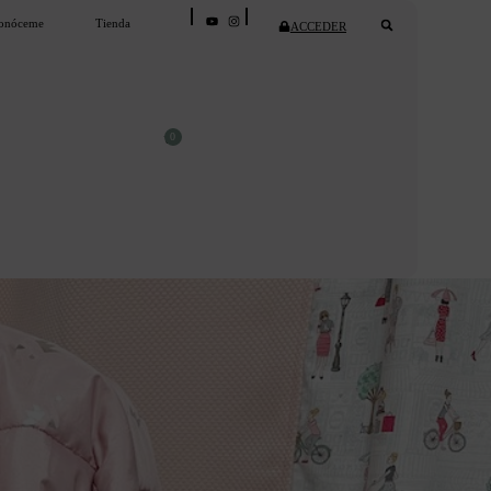
onóceme
Tienda
ACCEDER
0