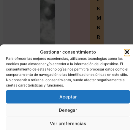
E
M
B
R
O
Gestionar consentimiento
S
Para ofrecer las mejores experiencias, utilizamos tecnologías como las
cookies para almacenar y/o acceder a la información del dispositivo. El
Ú
consentimiento de estas tecnologías nos permitirá procesar datos como el
comportamiento de navegación o las identificaciones únicas en este sitio.
n
No consentir o retirar el consentimiento, puede afectar negativamente a
e
ciertas características y funciones.
t
Aceptar
e
Denegar
a
l
Ver preferencias
a