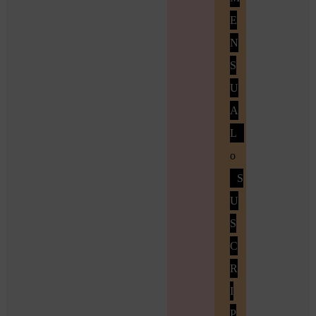
E
N
S
U
A
L
o
S
U
S
C
R
I
P