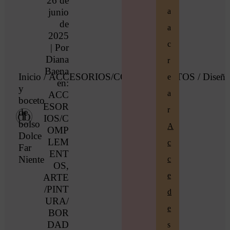
26 de
junio
a
de
a
2025
c
| Por
Diana
r
Baena
Inicio
/
ACCESORIOS/COMPLEMENTOS
/ Diseñ
e
en:
y
a
ACC
boceto
ESOR
r
de
IOS/C
bolso
A
OMP
Dolce
LEM
c
Far
ENT
Niente
c
OS
,
e
ARTE
/PINT
d
URA/
e
BOR
DAD
s