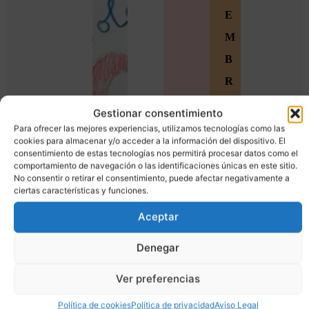
E
M
B
R
O
Gestionar consentimiento
S
Para ofrecer las mejores experiencias, utilizamos tecnologías como las
cookies para almacenar y/o acceder a la información del dispositivo. El
Ú
consentimiento de estas tecnologías nos permitirá procesar datos como el
comportamiento de navegación o las identificaciones únicas en este sitio.
n
No consentir o retirar el consentimiento, puede afectar negativamente a
ciertas características y funciones.
e
t
Aceptar
e
Denegar
a
Ver preferencias
l
a
Política de cookies
Política de privacidad
Aviso Legal