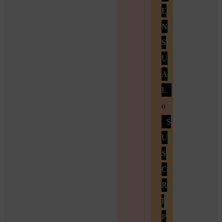
E
N
S
U
A
L
o
S
U
S
C
R
I
P