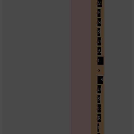
M
E
N
S
U
A
L
o
S
U
S
C
R
I