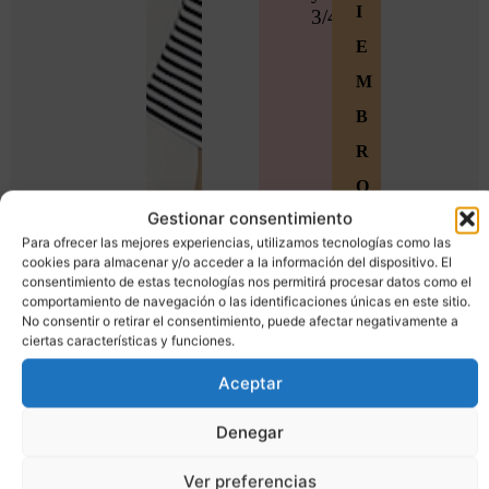
I
3/4.
E
M
B
R
O
Gestionar consentimiento
S
Para ofrecer las mejores experiencias, utilizamos tecnologías como las
Ú
cookies para almacenar y/o acceder a la información del dispositivo. El
consentimiento de estas tecnologías nos permitirá procesar datos como el
n
comportamiento de navegación o las identificaciones únicas en este sitio.
No consentir o retirar el consentimiento, puede afectar negativamente a
e
ciertas características y funciones.
t
Aceptar
e
a
Denegar
l
Ver preferencias