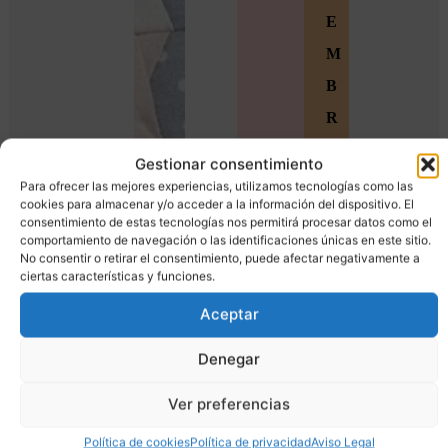
E
M
B
R
O
Gestionar consentimiento
S
Para ofrecer las mejores experiencias, utilizamos tecnologías como las
cookies para almacenar y/o acceder a la información del dispositivo. El
Ú
consentimiento de estas tecnologías nos permitirá procesar datos como el
comportamiento de navegación o las identificaciones únicas en este sitio.
n
No consentir o retirar el consentimiento, puede afectar negativamente a
ciertas características y funciones.
e
t
Aceptar
e
Denegar
a
Ver preferencias
l
a
Política de cookies
Política de privacidad
Aviso Legal