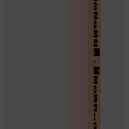
E
N
S
U
A
L
o
S
U
S
C
R
I
P