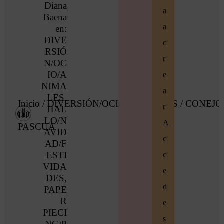
Diana
a
Baena
a
en:
DIVE
c
RSIÓ
r
N/OC
IO/A
e
NIMA
a
LES
,
Inicio
/
DIVERSIÓN/OCIO/ANIMALES
/ CONEJO
r
HAL
DE
LO/N
A
PASCUA
AVID
c
AD/F
ESTI
c
VIDA
e
DES
,
d
PAPE
R
e
PIECI
s