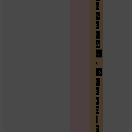
E
N
S
U
A
L
o
S
U
S
C
R
I
P