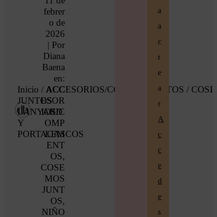
11 de
febrer
a
o de
a
2026
c
| Por
Diana
r
Baena
e
en:
a
Inicio
/
ACC
ACCESORIOS/COMPLEMENTOS
/ COS
JUNTOS
ESOR
r
LANYARD
IOS/C
A
Y
OMP
PORTACASCOS
LEM
c
ENT
c
OS
,
e
COSE
MOS
d
JUNT
e
OS
,
NIÑO
s