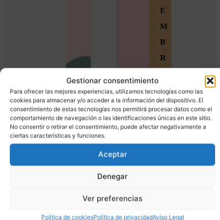
E
M
B
R
O
Gestionar consentimiento
S
Para ofrecer las mejores experiencias, utilizamos tecnologías como las
cookies para almacenar y/o acceder a la información del dispositivo. El
Ú
consentimiento de estas tecnologías nos permitirá procesar datos como el
comportamiento de navegación o las identificaciones únicas en este sitio.
n
No consentir o retirar el consentimiento, puede afectar negativamente a
ciertas características y funciones.
e
t
Aceptar
e
Denegar
a
Ver preferencias
l
a
Política de cookies
Política de privacidad
Aviso Legal