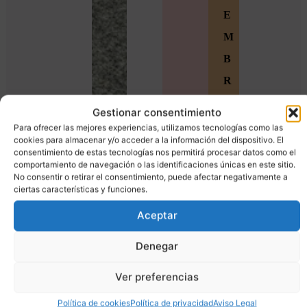
E
M
B
R
O
Gestionar consentimiento
S
Para ofrecer las mejores experiencias, utilizamos tecnologías como las
cookies para almacenar y/o acceder a la información del dispositivo. El
Ú
consentimiento de estas tecnologías nos permitirá procesar datos como el
comportamiento de navegación o las identificaciones únicas en este sitio.
n
No consentir o retirar el consentimiento, puede afectar negativamente a
ciertas características y funciones.
e
t
Aceptar
e
Denegar
a
Ver preferencias
l
a
Política de cookies
Política de privacidad
Aviso Legal