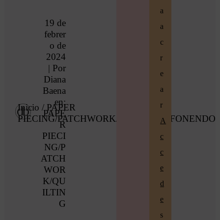
a
19 de
a
febrer
c
o de
2024
r
| Por
e
Diana
a
Baena
en:
r
Inicio
/
PAPER
PAPE
PIECING/PATCHWORK/QUILTING
/ FONENDO
A
R
PIECI
c
NG/P
c
ATCH
e
WOR
K/QU
d
ILTIN
e
G
s