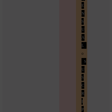
E
N
S
U
A
L
o
S
U
S
C
R
I
P