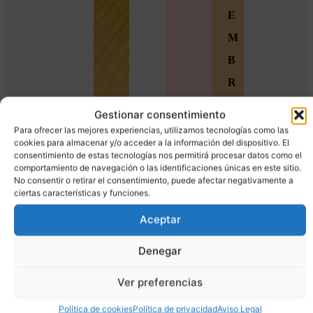
E
M
B
R
O
Gestionar consentimiento
S
Para ofrecer las mejores experiencias, utilizamos tecnologías como las
cookies para almacenar y/o acceder a la información del dispositivo. El
Ú
consentimiento de estas tecnologías nos permitirá procesar datos como el
comportamiento de navegación o las identificaciones únicas en este sitio.
n
No consentir o retirar el consentimiento, puede afectar negativamente a
ciertas características y funciones.
e
t
Aceptar
e
Denegar
a
Ver preferencias
l
a
Política de cookies
Política de privacidad
Aviso Legal