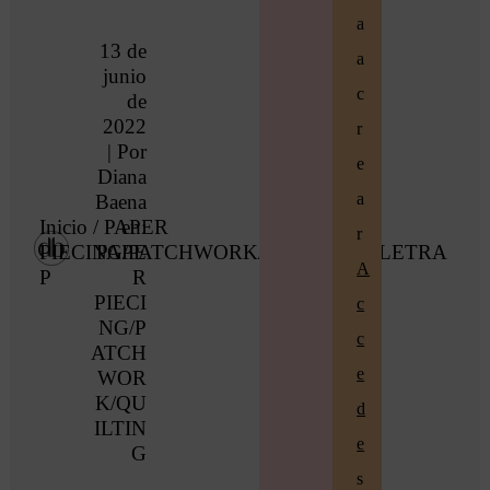
a
13 de
a
junio
c
de
2022
r
| Por
e
Diana
a
Baena
Inicio
/
PAPER
en:
r
PIECING/PATCHWORK/QUILTING
PAPE
/ LETRA
A
P
R
PIECI
c
NG/P
c
ATCH
e
WOR
K/QU
d
ILTIN
e
G
s