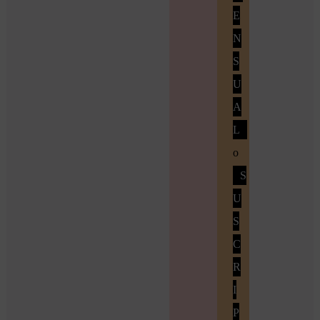
E
N
S
U
A
L
o
S
U
S
C
R
I
P