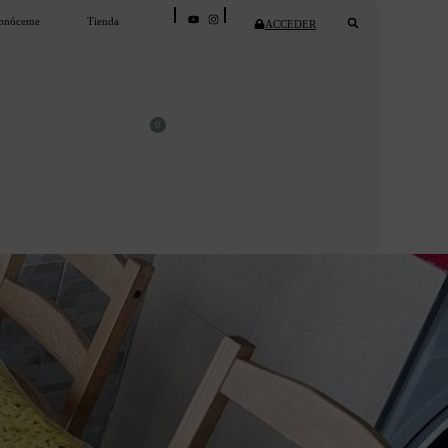
onóceme
Tienda
ACCEDER
0