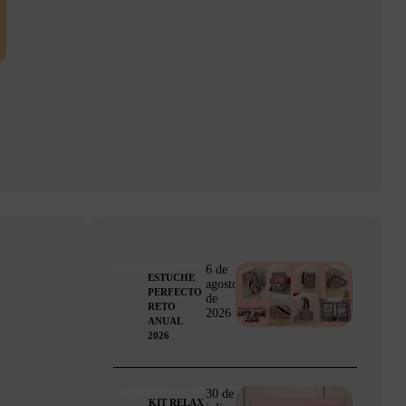
6 de
ACCESORIOS/COMPLEMENTOS
COSTURA
ESTUCHE
agosto
PERFECTO
de
RETO
2026
ANUAL
2026
30 de
ACCESORIOS/COMPLEMENTOS
COSTURA
KIT RELAX