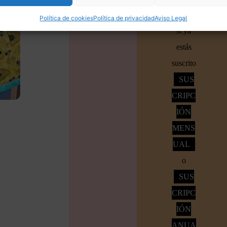
Accede
Política de cookies
Política de privacidad
Aviso Legal
si ya
estás
suscrito
SUS
CRIPC
IÓN
MENS
UAL
o
SUS
CRIPC
IÓN
ANUA