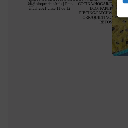
con bloque de píxels | Reto
COCINA/HOGAR/D
anual 2021 clase 11 de 12
ECO
,
PAPER
PIECING/PATCHW
ORK/QUILTING
,
RETOS