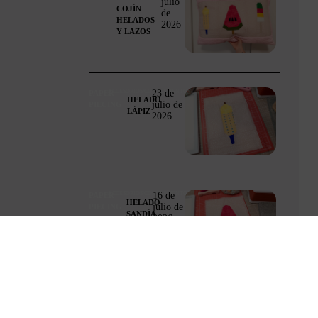
julio
COJÍN
de
HELADOS
2026
Y LAZOS
23 de
ACCESORIOS/COMPLEMENTOS
PAPER
HELADO
julio de
PIECING
LÁPIZ
2026
16 de
ACCESORIOS/COMPLEMENTOS
PAPER
HELADO
julio de
PIECING
SANDÍA
2026