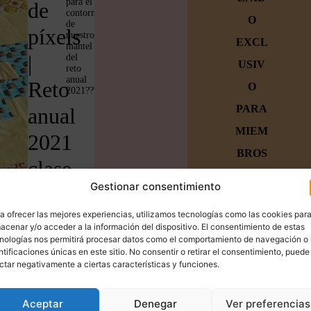
para el
de
contorno
O
de
píxels
nuestro
EXCL
mantel
|
del
USIV
reto
anual
Reto
O
2021????
PARA
anual
MIEM
2021
BROS
clase
Únete a
Gestionar consentimiento
11
la
a ofrecer las mejores experiencias, utilizamos tecnologías como las cookies par
de
familia
acenar y/o acceder a la información del dispositivo. El consentimiento de estas
nologías nos permitirá procesar datos como el comportamiento de navegación o 
12
y
ntificaciones únicas en este sitio. No consentir o retirar el consentimiento, puede
empiez
ctar negativamente a ciertas características y funciones.
a a
Aceptar
Denegar
Ver preferencias
crear