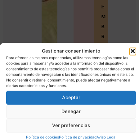
E
M
B
R
O
Gestionar consentimiento
S
Para ofrecer las mejores experiencias, utilizamos tecnologías como las
cookies para almacenar y/o acceder a la información del dispositivo. El
Ú
consentimiento de estas tecnologías nos permitirá procesar datos como el
comportamiento de navegación o las identificaciones únicas en este sitio.
n
No consentir o retirar el consentimiento, puede afectar negativamente a
ciertas características y funciones.
e
t
Aceptar
e
Denegar
a
Ver preferencias
l
a
Política de cookies
Política de privacidad
Aviso Legal