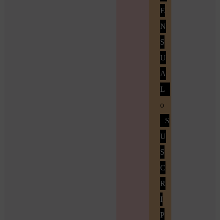
E
N
S
U
A
L
o
S
U
S
C
R
I
P