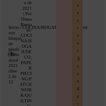
o de
a
2021
a
| Por
Diana
c
Baena
Inicio
/
COCINA/HOGAR/DECO
/ Mantel
r
en:
con
COCI
e
bloque
NA/H
a
de
OGA
píxels
r
R/DE
| Reto
CO
,
A
anual
PAPE
2021
c
R
clase
PIECI
c
2 de
NG/P
e
12
ATCH
d
WOR
K/QU
e
ILTIN
s