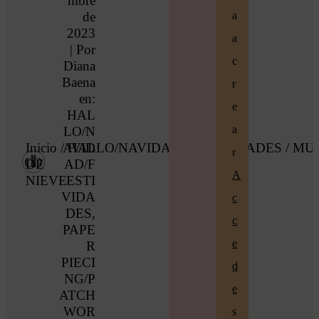
mbre
de
a
2023
a
| Por
c
Diana
Baena
r
en:
e
HAL
a
LO/N
Inicio
/
AVID
HALLO/NAVIDAD/FESTIVIDADES
/ MU
r
DE
AD/F
A
NIEVE
ESTI
VIDA
c
DES
,
c
PAPE
e
R
PIECI
d
NG/P
e
ATCH
WOR
s