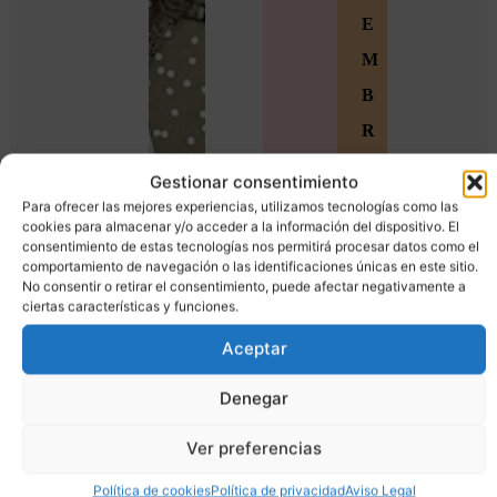
E
M
B
R
O
Gestionar consentimiento
S
Para ofrecer las mejores experiencias, utilizamos tecnologías como las
cookies para almacenar y/o acceder a la información del dispositivo. El
Ú
consentimiento de estas tecnologías nos permitirá procesar datos como el
comportamiento de navegación o las identificaciones únicas en este sitio.
n
No consentir o retirar el consentimiento, puede afectar negativamente a
ciertas características y funciones.
e
t
Aceptar
e
Denegar
a
Ver preferencias
l
a
Política de cookies
Política de privacidad
Aviso Legal