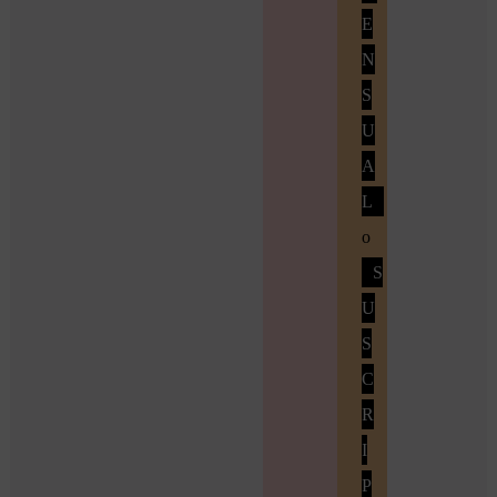
E
N
S
U
A
L
o
S
U
S
C
R
I
P