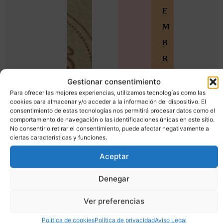
E
M
B
R
O
Gestionar consentimiento
S
Para ofrecer las mejores experiencias, utilizamos tecnologías como las
cookies para almacenar y/o acceder a la información del dispositivo. El
Ú
consentimiento de estas tecnologías nos permitirá procesar datos como el
comportamiento de navegación o las identificaciones únicas en este sitio.
n
No consentir o retirar el consentimiento, puede afectar negativamente a
ciertas características y funciones.
e
t
Aceptar
e
Denegar
a
Ver preferencias
l
a
Política de cookies
Política de privacidad
Aviso Legal