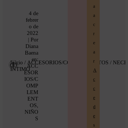
a
4 de
a
febrer
c
o de
2022
r
| Por
e
Diana
a
Baena
en:
r
Inicio
/
ACCESORIOS/COMPLEMENTOS
/ NECE
ACC
ÍNTIMO
A
ESOR
IOS/C
c
OMP
c
LEM
e
ENT
OS
,
d
NIÑO
e
S
s