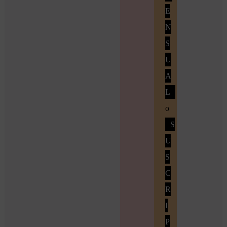
E
N
S
U
A
L
o
S
U
S
C
R
I
P