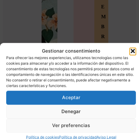
E
M
B
R
O
Gestionar consentimiento
S
Para ofrecer las mejores experiencias, utilizamos tecnologías como las
cookies para almacenar y/o acceder a la información del dispositivo. El
Ú
consentimiento de estas tecnologías nos permitirá procesar datos como el
comportamiento de navegación o las identificaciones únicas en este sitio.
n
No consentir o retirar el consentimiento, puede afectar negativamente a
ciertas características y funciones.
e
t
Aceptar
e
Denegar
a
Ver preferencias
l
a
Política de cookies
Política de privacidad
Aviso Legal