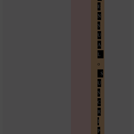
E
N
S
U
A
L
o
S
U
S
C
R
I
P