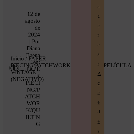
a
12 de
a
agosto
c
de
2024
r
| Por
e
Diana
a
Baena
Inicio
/
PAPER
en:
r
PIECING/PATCHWORK/QUILTING
/ PELÍCULA
PAPE
VINTAGE
A
R
(NEGATIVO)
PIECI
c
NG/P
c
ATCH
e
WOR
K/QU
d
ILTIN
e
G
s