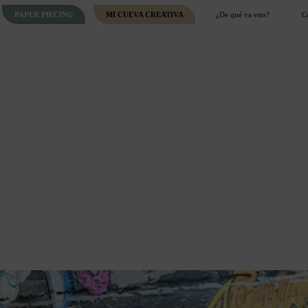
PAPER PIECING
MI CUEVA CREATIVA
¿De qué va esto?
C