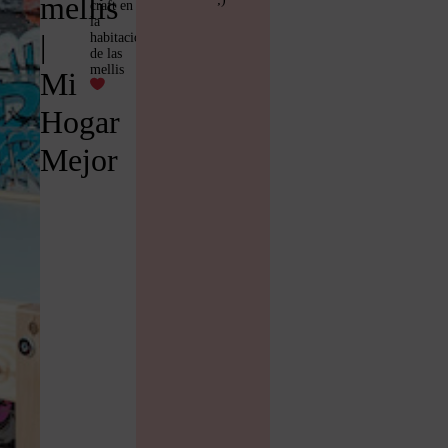
mellis
craft en
la
|
habitación
de las
mellis
Mi
Hogar
Mejor