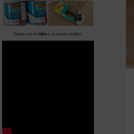
Vamos con el
video
y os cuento detalles: