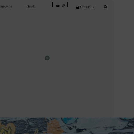
onóceme
Tienda
ACCEDER
0