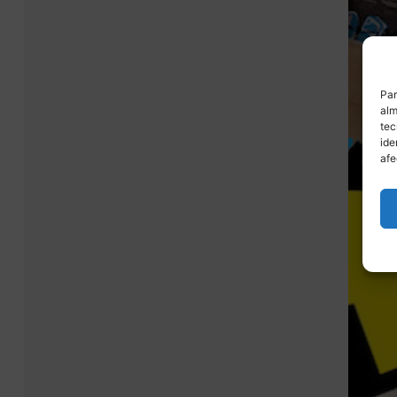
Par
alm
tec
ide
afe