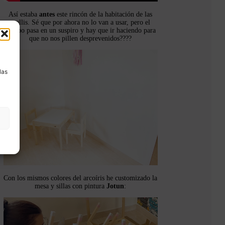
Así estaba
antes
este rincón de la habitación de las
mellis. Sé que por ahora no lo van a usar, pero el
tiempo pasa en un suspiro y hay que ir haciendo para
que no nos pillen desprevenidos????
a
las
Con los mismos colores del arcoíris he customizado la
mesa y sillas con pintura
Jotun
: