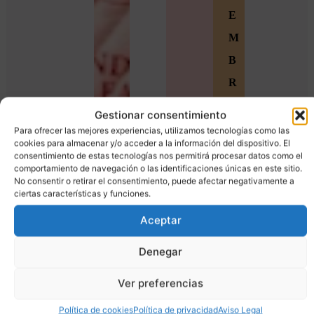
E
M
B
R
O
Gestionar consentimiento
S
Para ofrecer las mejores experiencias, utilizamos tecnologías como las
cookies para almacenar y/o acceder a la información del dispositivo. El
Ú
consentimiento de estas tecnologías nos permitirá procesar datos como el
comportamiento de navegación o las identificaciones únicas en este sitio.
n
No consentir o retirar el consentimiento, puede afectar negativamente a
ciertas características y funciones.
e
t
Aceptar
e
Denegar
a
Ver preferencias
l
a
Política de cookies
Política de privacidad
Aviso Legal