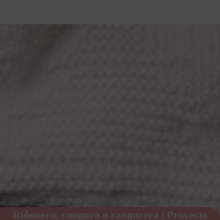
Riñonera, canguro o cangurera | Proyecto