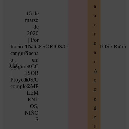
a
15 de
a
marzo
c
de
2020
r
| Por
e
Inicio
/
Diana
ACCESORIOS/COMPLEMENTOS
/ Riñone
a
canguro
Baena
o
en:
r
cangurera
ACC
A
|
ESOR
Proyecto
IOS/C
c
completo
OMP
c
LEM
e
ENT
OS
,
d
NIÑO
e
S
s