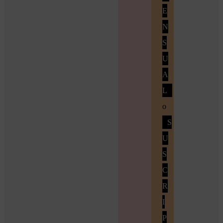
E
N
S
U
A
L
o
S
U
S
C
R
I
P