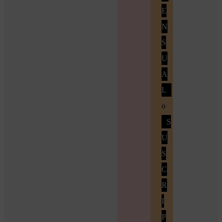
E
N
S
U
A
L
o
S
U
S
C
R
I
P