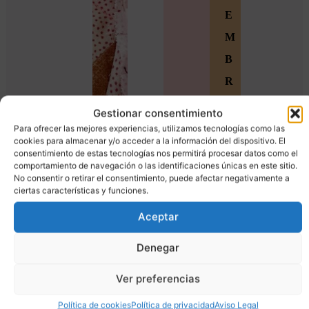
E
M
B
R
O
Gestionar consentimiento
S
Para ofrecer las mejores experiencias, utilizamos tecnologías como las
cookies para almacenar y/o acceder a la información del dispositivo. El
Ú
consentimiento de estas tecnologías nos permitirá procesar datos como el
comportamiento de navegación o las identificaciones únicas en este sitio.
n
No consentir o retirar el consentimiento, puede afectar negativamente a
ciertas características y funciones.
e
t
Aceptar
e
Denegar
a
Ver preferencias
l
a
Política de cookies
Política de privacidad
Aviso Legal