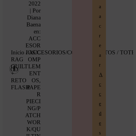
2022
a
| Por
a
Diana
Baena
c
en:
r
ACC
ESOR
e
Inicio
/
IOS/C
ACCESORIOS/COMPLEMENTOS
/ TOTE
a
RAG
OMP
r
QUILT
LEM
+
ENT
A
RETO
OS
,
c
FLASH
PAPE
R
c
PIECI
e
NG/P
d
ATCH
WOR
e
K/QU
s