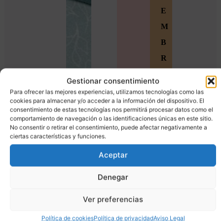
E
M
B
R
O
Gestionar consentimiento
S
Para ofrecer las mejores experiencias, utilizamos tecnologías como las
cookies para almacenar y/o acceder a la información del dispositivo. El
Ú
consentimiento de estas tecnologías nos permitirá procesar datos como el
comportamiento de navegación o las identificaciones únicas en este sitio.
n
No consentir o retirar el consentimiento, puede afectar negativamente a
ciertas características y funciones.
e
t
Aceptar
e
Denegar
a
Ver preferencias
l
a
Política de cookies
Política de privacidad
Aviso Legal