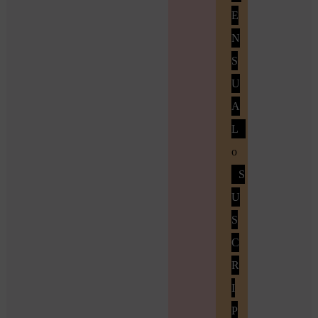
E
N
S
U
A
L
o
S
U
S
C
R
I
P