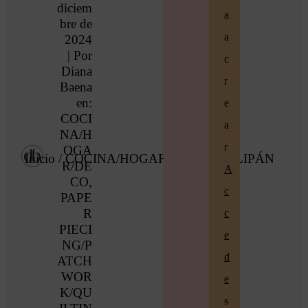
diciem
a
bre de
a
2024
| Por
c
Diana
r
Baena
en:
e
COCI
a
NA/H
r
OGA
Inicio
/
COCINA/HOGAR/DECO
/ TULIPÁN
R/DE
A
CO
,
c
PAPE
R
c
PIECI
e
NG/P
d
ATCH
WOR
e
K/QU
s