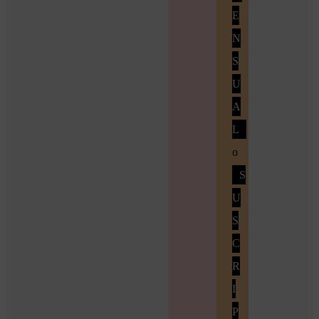
E
N
S
U
A
L
o
S
U
S
C
R
I
P