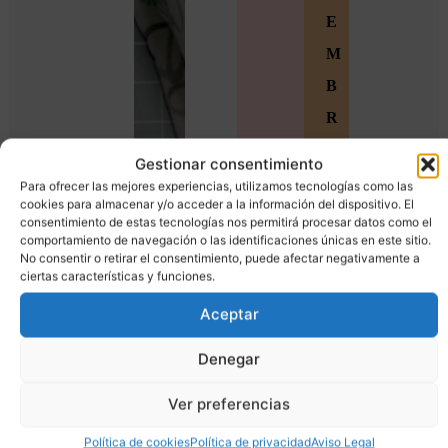
E
M
B
R
O
Gestionar consentimiento
S
Para ofrecer las mejores experiencias, utilizamos tecnologías como las
cookies para almacenar y/o acceder a la información del dispositivo. El
Ú
consentimiento de estas tecnologías nos permitirá procesar datos como el
comportamiento de navegación o las identificaciones únicas en este sitio.
n
No consentir o retirar el consentimiento, puede afectar negativamente a
ciertas características y funciones.
e
t
Aceptar
e
Denegar
a
Ver preferencias
l
a
Política de cookies
Política de privacidad
Aviso Legal