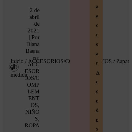
a
2 de
a
abril
de
c
2021
r
| Por
Diana
e
Baena
a
en:
Inicio
/
ACCESORIOS/COMPLEMENTOS
/ Zapatil
r
ACC
a
ESOR
A
medida
IOS/C
c
OMP
LEM
c
ENT
e
OS
,
d
NIÑO
S
,
e
ROPA
s